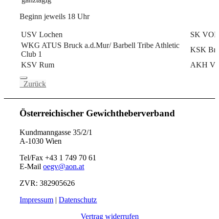
Beginn jeweils 18 Uhr
USV Lochen
SK VOES
WKG ATUS Bruck a.d.Mur/ Barbell Tribe Athletic
KSK Bru
Club 1
KSV Rum
AKH Vös
Zurück
Österreichischer Gewichtheberverband
Kundmanngasse 35/2/1
A-1030 Wien
Tel/Fax +43 1 749 70 61
E-Mail
oegv@aon.at
ZVR: 382905626
Impressum
|
Datenschutz
Vertrag widerrufen