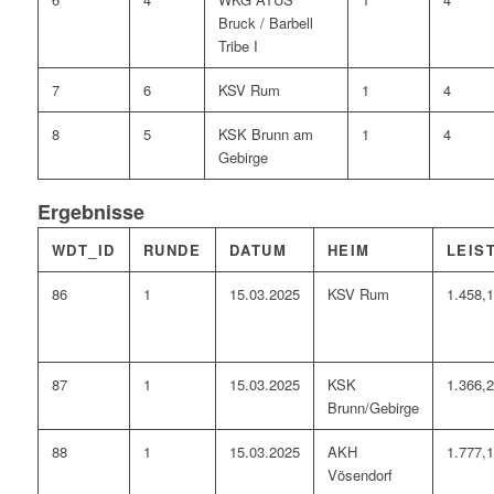
Bruck / Barbell
Tribe I
7
6
KSV Rum
1
4
8
5
KSK Brunn am
1
4
Gebirge
Ergebnisse
WDT_ID
RUNDE
DATUM
HEIM
LEIS
86
1
15.03.2025
KSV Rum
1.458,
87
1
15.03.2025
KSK
1.366,
Brunn/Gebirge
88
1
15.03.2025
AKH
1.777,
Vösendorf