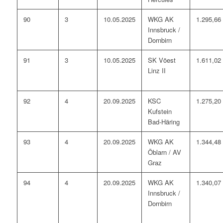
90
3
10.05.2025
WKG AK
1.295,66
Innsbruck /
Dornbirn
91
3
10.05.2025
SK Vöest
1.611,02
Linz II
92
4
20.09.2025
KSC
1.275,20
Kufstein
Bad-Häring
93
4
20.09.2025
WKG AK
1.344,48
Öblarn / AV
Graz
94
4
20.09.2025
WKG AK
1.340,07
Innsbruck /
Dornbirn