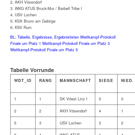
2. AKH Vösendorf
3. WKG ATUS Bruck-Mur / Barbell Tribe I
4. USV Lochen
5. KSK Brunn am Gebirge
6. KSV Rum
BL: Tabelle, Ergebnisse, Ergebnislisten
Wettkampf-Protokoll
Finale um Platz 1
Wettkampf-Protokoll Finale um Platz 3
Wettkampf-Protokoll Finale um Platz 5
Tabelle Vorrunde
WDT_ID
RANG
MANNSCHAFT
SIEGE
NIED.
1
1
SK Vöest Linz I
5
0
2
2
AKH Vösendorf
4
1
5
3
USV Lochen
3
2
6
4
WKG ATUS
1
4