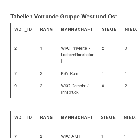
Tabellen Vorrunde Gruppe West und Ost
WDT_ID
RANG
MANNSCHAFT
SIEGE
NIED.
2
1
WKG Innviertel -
2
0
Lochen/Ranshofen
II
7
2
KSV Rum
1
1
9
3
WKG Dornbirn /
0
2
Innsbruck
WDT_ID
RANG
MANNSCHAFT
SIEGE
NIED.
7
2
WKG AKH
1
1