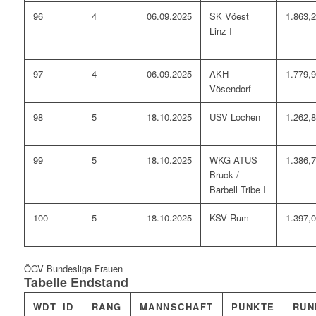
96
4
06.09.2025
SK Vöest
1.863,
Linz I
97
4
06.09.2025
AKH
1.779,
Vösendorf
98
5
18.10.2025
USV Lochen
1.262,
99
5
18.10.2025
WKG ATUS
1.386,
Bruck /
Barbell Tribe I
100
5
18.10.2025
KSV Rum
1.397,
ÖGV Bundesliga Frauen
Tabelle Endstand
WDT_ID
RANG
MANNSCHAFT
PUNKTE
RUN