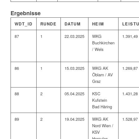
Ergebnisse
WDT_ID
RUNDE
DATUM
HEIM
LEIST
87
1
22.03.2025
WKG
1.391,49
Buchkirchen
/ Wels
86
1
15.03.2025
WKG AK
1.269,87
Öblarn / AV
Graz
88
2
05.04.2025
KSC
1.431,28
Kufstein
Bad Häring
89
2
19.04.2025
WKG AK
1.528,97
Nord Wien /
KSV
Hercules