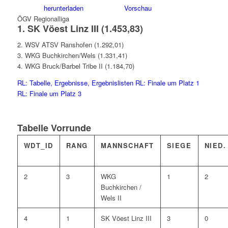
herunterladen
Vorschau
ÖGV Regionalliga
1. SK Vöest Linz III (1.453,83)
2. WSV ATSV Ranshofen (1.292,01)
3. WKG Buchkirchen/Wels (1.331,41)
4. WKG Bruck/Barbel Tribe II (1.184,70)
RL: Tabelle, Ergebnisse, Ergebnislisten
RL: Finale um Platz 1
RL: Finale um Platz 3
Tabelle Vorrunde
WDT_ID
RANG
MANNSCHAFT
SIEGE
NIED.
2
3
WKG
1
2
Buchkirchen /
Wels II
4
1
SK Vöest Linz III
3
0