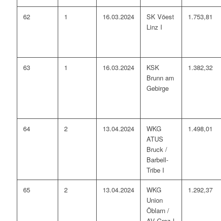
62
1
16.03.2024
SK Vöest
1.753,81
Linz I
63
1
16.03.2024
KSK
1.382,32
Brunn am
Gebirge
64
2
13.04.2024
WKG
1.498,01
ATUS
Bruck /
Barbell-
Tribe I
65
2
13.04.2024
WKG
1.292,37
Union
Öblarn /
AV Graz I