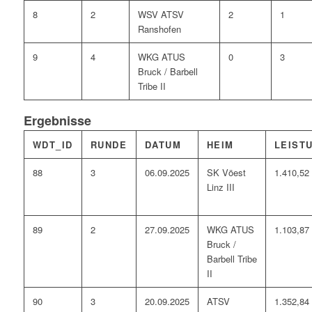
8
2
WSV ATSV
2
1
Ranshofen
9
4
WKG ATUS
0
3
Bruck / Barbell
Tribe II
Ergebnisse
WDT_ID
RUNDE
DATUM
HEIM
LEIST
88
3
06.09.2025
SK Vöest
1.410,52
Linz III
89
2
27.09.2025
WKG ATUS
1.103,87
Bruck /
Barbell Tribe
II
90
3
20.09.2025
ATSV
1.352,84