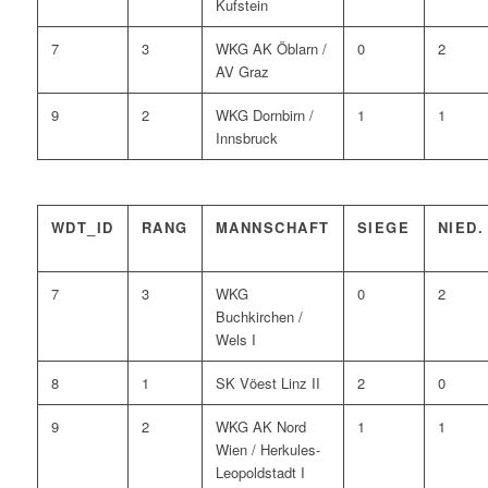
Kufstein
7
3
WKG AK Öblarn /
0
2
AV Graz
9
2
WKG Dornbirn /
1
1
Innsbruck
WDT_ID
RANG
MANNSCHAFT
SIEGE
NIED.
7
3
WKG
0
2
Buchkirchen /
Wels I
8
1
SK Vöest Linz II
2
0
9
2
WKG AK Nord
1
1
Wien / Herkules-
Leopoldstadt I