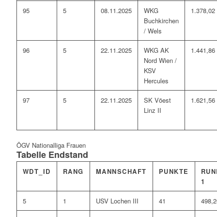
95
5
08.11.2025
WKG
1.378,02
Buchkirchen
/ Wels
96
5
22.11.2025
WKG AK
1.441,86
Nord Wien /
KSV
Hercules
97
5
22.11.2025
SK Vöest
1.621,56
Linz II
ÖGV Nationalliga Frauen
Tabelle Endstand
WDT_ID
RANG
MANNSCHAFT
PUNKTE
RUN
1
5
1
USV Lochen III
41
498,2