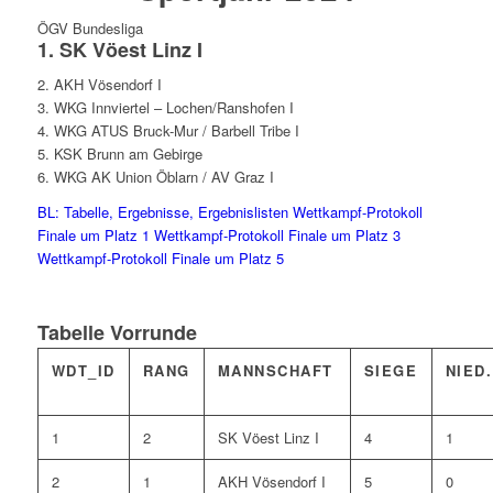
ÖGV Bundesliga
1. SK Vöest Linz I
2. AKH Vösendorf I
3. WKG Innviertel – Lochen/Ranshofen I
4. WKG ATUS Bruck-Mur / Barbell Tribe I
5. KSK Brunn am Gebirge
6. WKG AK Union Öblarn / AV Graz I
BL: Tabelle, Ergebnisse, Ergebnislisten
Wettkampf-Protokoll
Finale um Platz 1
Wettkampf-Protokoll Finale um Platz 3
Wettkampf-Protokoll Finale um Platz 5
Tabelle Vorrunde
WDT_ID
RANG
MANNSCHAFT
SIEGE
NIED.
1
2
SK Vöest Linz I
4
1
2
1
AKH Vösendorf I
5
0