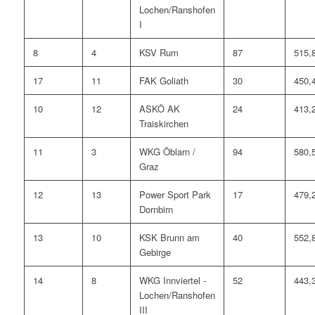
Lochen/Ranshofen
I
8
4
KSV Rum
87
515,
17
11
FAK Goliath
30
450,
10
12
ASKÖ AK
24
413,
Traiskirchen
11
3
WKG Öblarn /
94
580,
Graz
12
13
Power Sport Park
17
479,
Dornbirn
13
10
KSK Brunn am
40
552,
Gebirge
14
8
WKG Innviertel -
52
443,
Lochen/Ranshofen
III