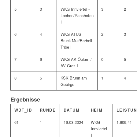
5
3
WKG Innviertel -
3
2
Lochen/Ranshofen
I
6
4
WKG ATUS
2
3
Bruck-Mur/Barbell
Tribe I
7
6
WKG AK Öblarn /
0
5
AV Graz I
8
5
KSK Brunn am
1
4
Gebirge
Ergebnisse
WDT_ID
RUNDE
DATUM
HEIM
LEISTU
61
1
16.03.2024
WKG
1.609,41
Innviertel
I