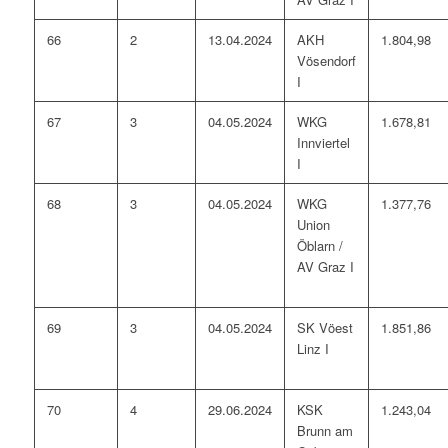
66
2
13.04.2024
AKH
1.804,98
Vösendorf
I
67
3
04.05.2024
WKG
1.678,81
Innviertel
I
68
3
04.05.2024
WKG
1.377,76
Union
Öblarn /
AV Graz I
69
3
04.05.2024
SK Vöest
1.851,86
Linz I
70
4
29.06.2024
KSK
1.243,04
Brunn am