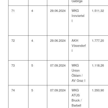
Gebirge
71
4
29.06.2024
WKG
1.511,32
Innviertel
I
72
4
29.06.2024
AKH
1.777,20
Vösendorf
I
73
5
07.09.2024
WKG
1.118,26
Union
Öblarn /
AV Graz I
74
5
07.09.2024
WKG
1.350,90
ATUS
Bruck /
Barbell