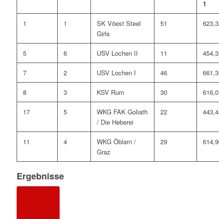
1
1
1
SK Vöest Steel
51
623,3
Girls
5
6
USV Lochen II
11
454,3
7
2
USV Lochen I
46
661,3
8
3
KSV Rum
30
616,0
17
5
WKG FAK Goliath
22
443,4
/ Die Heberei
11
4
WKG Öblarn /
29
614,9
Graz
Ergebnisse