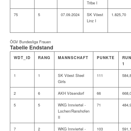
Tribe I
75
5
07.09.2024
SK Vöest
1.825,70
Linz I
ÖGV Bundesliga Frauen
Tabelle Endstand
WDT_ID
RANG
MANNSCHAFT
PUNKTE
RU
1
1
1
SK Vöest Steel
111
584,
Girls
2
6
AKH Vösendorf
66
668,
5
5
WKG Innviertel -
71
484,
Lochen/Ranshofen
II
7
2
WKG Innviertel -
103
591,