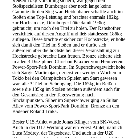
Reißen 10kg Vorsprung sichern, war gegen den
Stoßspezialisten Dürnberger aber noch lange keine
Garantie für den Sieg war. Heidenbauer schaffte auch im
Stoßen eine Top-Leistung und brachter erstmals 182kg
zur Hochstrecke, Dürnberger hätte damit 193kg
gebraucht, um noch den Titel zu holen. Der Ranshofner
verzichtete auf diesen Angriff und ließ stattdessen 186kg
auflegen. Diese brachte er sicher zur Hochstrecke, er holte
sich damit den Titel im Stoßen und er durfte sich
außerdem über die höchste bei dieser Veranstaltung zur
Hochstrecke gebrachte Last freuen. Bronze sicherte sich
in allen 3 Disziplinen Christian Kraxner vom Heimverein
Power-Sport-Park Dornbirn. Im Superschwegewicht holte
sich Sargis Martirsojan, der erst vor wenigen Wochen in
Tokio bei den Olampischen Spielen am Start gewesen
war, alle 3 Titel im Schongang. Die 165kg im Reißen
sowie die 185kg im Stoßen reichten außerdem auch für
den Gesamtsieg in der Tageswertung nach
Sinclairpunkten. Silber im Superschwer ging an Sultan
Aliev vom Power-Sport-Park Dornbirn, Bronze an den
Badener Roland Trnka.
Bester U15 Athlet wurde Jonas Klinger vom SK-Voest.
Auch in der U17 Wertung war ein Voest-Athlet, nämlich
Luca Modrey, der Tagesbeste. Und auch in der U20