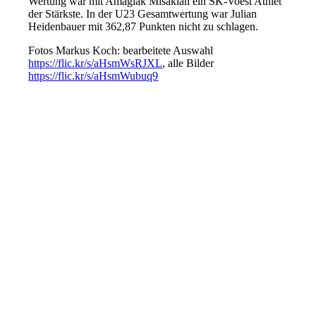
Wertung war mit Amagiak Misakian ein SK-Voest Athlet
der Stärkste. In der U23 Gesamtwertung war Julian
Heidenbauer mit 362,87 Punkten nicht zu schlagen.
Fotos Markus Koch: bearbeitete Auswahl
https://flic.kr/s/aHsmWsRJXL
, alle Bilder
https://flic.kr/s/aHsmWubuq9