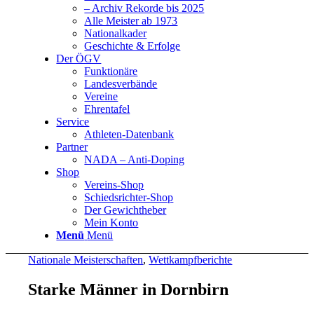
– Archiv Rekorde bis 2025
Alle Meister ab 1973
Nationalkader
Geschichte & Erfolge
Der ÖGV
Funktionäre
Landesverbände
Vereine
Ehrentafel
Service
Athleten-Datenbank
Partner
NADA – Anti-Doping
Shop
Vereins-Shop
Schiedsrichter-Shop
Der Gewichtheber
Mein Konto
Menü
Menü
Nationale Meisterschaften
,
Wettkampfberichte
Starke Männer in Dornbirn