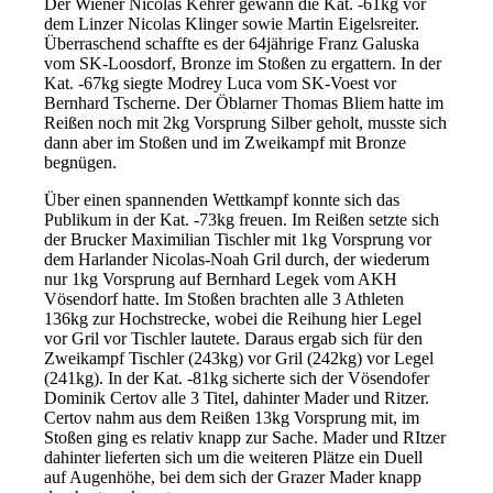
Der Wiener Nicolas Kehrer gewann die Kat. -61kg vor
dem Linzer Nicolas Klinger sowie Martin Eigelsreiter.
Überraschend schaffte es der 64jährige Franz Galuska
vom SK-Loosdorf, Bronze im Stoßen zu ergattern. In der
Kat. -67kg siegte Modrey Luca vom SK-Voest vor
Bernhard Tscherne. Der Öblarner Thomas Bliem hatte im
Reißen noch mit 2kg Vorsprung Silber geholt, musste sich
dann aber im Stoßen und im Zweikampf mit Bronze
begnügen.
Über einen spannenden Wettkampf konnte sich das
Publikum in der Kat. -73kg freuen. Im Reißen setzte sich
der Brucker Maximilian Tischler mit 1kg Vorsprung vor
dem Harlander Nicolas-Noah Gril durch, der wiederum
nur 1kg Vorsprung auf Bernhard Legek vom AKH
Vösendorf hatte. Im Stoßen brachten alle 3 Athleten
136kg zur Hochstrecke, wobei die Reihung hier Legel
vor Gril vor Tischler lautete. Daraus ergab sich für den
Zweikampf Tischler (243kg) vor Gril (242kg) vor Legel
(241kg). In der Kat. -81kg sicherte sich der Vösendofer
Dominik Certov alle 3 Titel, dahinter Mader und Ritzer.
Certov nahm aus dem Reißen 13kg Vorsprung mit, im
Stoßen ging es relativ knapp zur Sache. Mader und RItzer
dahinter lieferten sich um die weiteren Plätze ein Duell
auf Augenhöhe, bei dem sich der Grazer Mader knapp