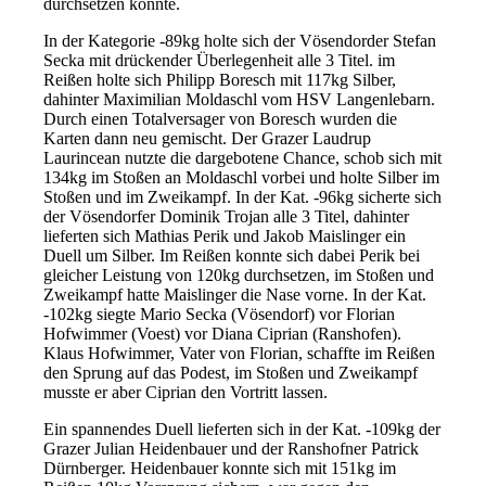
durchsetzen konnte.
In der Kategorie -89kg holte sich der Vösendorder Stefan
Secka mit drückender Überlegenheit alle 3 Titel. im
Reißen holte sich Philipp Boresch mit 117kg Silber,
dahinter Maximilian Moldaschl vom HSV Langenlebarn.
Durch einen Totalversager von Boresch wurden die
Karten dann neu gemischt. Der Grazer Laudrup
Laurincean nutzte die dargebotene Chance, schob sich mit
134kg im Stoßen an Moldaschl vorbei und holte Silber im
Stoßen und im Zweikampf. In der Kat. -96kg sicherte sich
der Vösendorfer Dominik Trojan alle 3 Titel, dahinter
lieferten sich Mathias Perik und Jakob Maislinger ein
Duell um Silber. Im Reißen konnte sich dabei Perik bei
gleicher Leistung von 120kg durchsetzen, im Stoßen und
Zweikampf hatte Maislinger die Nase vorne. In der Kat.
-102kg siegte Mario Secka (Vösendorf) vor Florian
Hofwimmer (Voest) vor Diana Ciprian (Ranshofen).
Klaus Hofwimmer, Vater von Florian, schaffte im Reißen
den Sprung auf das Podest, im Stoßen und Zweikampf
musste er aber Ciprian den Vortritt lassen.
Ein spannendes Duell lieferten sich in der Kat. -109kg der
Grazer Julian Heidenbauer und der Ranshofner Patrick
Dürnberger. Heidenbauer konnte sich mit 151kg im