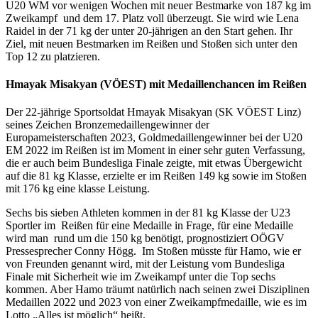
U20 WM vor wenigen Wochen mit neuer Bestmarke von 187 kg im
Zweikampf und dem 17. Platz voll überzeugt. Sie wird wie Lena
Raidel in der 71 kg der unter 20-jährigen an den Start gehen. Ihr
Ziel, mit neuen Bestmarken im Reißen und Stoßen sich unter den
Top 12 zu platzieren.
Hmayak Misakyan (VÖEST) mit Medaillenchancen im Reißen
Der 22-jährige Sportsoldat Hmayak Misakyan (SK VÖEST Linz)
seines Zeichen Bronzemedaillengewinner der
Europameisterschaften 2023, Goldmedaillengewinner bei der U20
EM 2022 im Reißen ist im Moment in einer sehr guten Verfassung,
die er auch beim Bundesliga Finale zeigte, mit etwas Übergewicht
auf die 81 kg Klasse, erzielte er im Reißen 149 kg sowie im Stoßen
mit 176 kg eine klasse Leistung.
Sechs bis sieben Athleten kommen in der 81 kg Klasse der U23
Sportler im Reißen für eine Medaille in Frage, für eine Medaille
wird man rund um die 150 kg benötigt, prognostiziert OÖGV
Pressesprecher Conny Högg. Im Stoßen müsste für Hamo, wie er
von Freunden genannt wird, mit der Leistung vom Bundesliga
Finale mit Sicherheit wie im Zweikampf unter die Top sechs
kommen. Aber Hamo träumt natürlich nach seinen zwei Disziplinen
Medaillen 2022 und 2023 von einer Zweikampfmedaille, wie es im
Lotto „Alles ist möglich“ heißt.