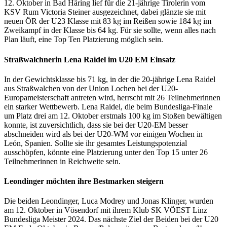
12. Oktober in Bad Häring lief für die 21-jährige Tirolerin vom
KSV Rum Victoria Steiner ausgezeichnet, dabei glänzte sie mit
neuen ÖR der U23 Klasse mit 83 kg im Reißen sowie 184 kg im
Zweikampf in der Klasse bis 64 kg. Für sie sollte, wenn alles nach
Plan läuft, eine Top Ten Platzierung möglich sein.
Straßwalchnerin Lena Raidel im U20 EM Einsatz
In der Gewichtsklasse bis 71 kg, in der die 20-jährige Lena Raidel
aus Straßwalchen von der Union Lochen bei der U20-
Europameisterschaft antreten wird, herrscht mit 26 Teilnehmerinnen
ein starker Wettbewerb. Lena Raidel, die beim Bundesliga-Finale
um Platz drei am 12. Oktober erstmals 100 kg im Stoßen bewältigen
konnte, ist zuversichtlich, dass sie bei der U20-EM besser
abschneiden wird als bei der U20-WM vor einigen Wochen in
León, Spanien. Sollte sie ihr gesamtes Leistungspotenzial
ausschöpfen, könnte eine Platzierung unter den Top 15 unter 26
Teilnehmerinnen in Reichweite sein.
Leondinger möchten ihre Bestmarken steigern
Die beiden Leondinger, Luca Modrey und Jonas Klinger, wurden
am 12. Oktober in Vösendorf mit ihrem Klub SK VÖEST Linz
Bundesliga Meister 2024. Das nächste Ziel der Beiden bei der U20