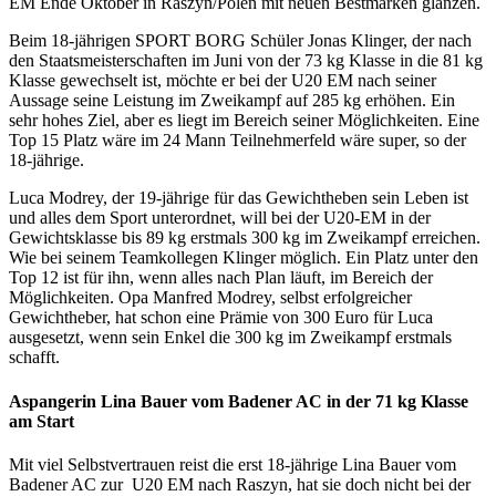
EM Ende Oktober in Raszyn/Polen mit neuen Bestmarken glänzen.
Beim 18-jährigen SPORT BORG Schüler Jonas Klinger, der nach
den Staatsmeisterschaften im Juni von der 73 kg Klasse in die 81 kg
Klasse gewechselt ist, möchte er bei der U20 EM nach seiner
Aussage seine Leistung im Zweikampf auf 285 kg erhöhen. Ein
sehr hohes Ziel, aber es liegt im Bereich seiner Möglichkeiten. Eine
Top 15 Platz wäre im 24 Mann Teilnehmerfeld wäre super, so der
18-jährige.
Luca Modrey, der 19-jährige für das Gewichtheben sein Leben ist
und alles dem Sport unterordnet, will bei der U20-EM in der
Gewichtsklasse bis 89 kg erstmals 300 kg im Zweikampf erreichen.
Wie bei seinem Teamkollegen Klinger möglich. Ein Platz unter den
Top 12 ist für ihn, wenn alles nach Plan läuft, im Bereich der
Möglichkeiten. Opa Manfred Modrey, selbst erfolgreicher
Gewichtheber, hat schon eine Prämie von 300 Euro für Luca
ausgesetzt, wenn sein Enkel die 300 kg im Zweikampf erstmals
schafft.
Aspangerin Lina Bauer vom Badener AC in der 71 kg Klasse
am Start
Mit viel Selbstvertrauen reist die erst 18-jährige Lina Bauer vom
Badener AC zur U20 EM nach Raszyn, hat sie doch nicht bei der