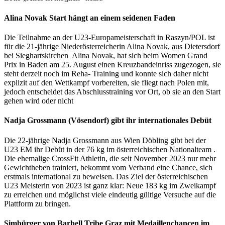
Alina Novak Start hängt an einem seidenen Faden
Die Teilnahme an der U23-Europameisterschaft in Raszyn/POL ist
für die 21-jährige Niederösterreicherin Alina Novak, aus Dietersdorf
bei Sieghartskirchen Alina Novak, hat sich beim Women Grand
Prix in Baden am 25. August einen Kreuzbandeinriss zugezogen, sie
steht derzeit noch im Reha- Training und konnte sich daher nicht
explizit auf den Wettkampf vorbereiten, sie fliegt nach Polen mit,
jedoch entscheidet das Abschlusstraining vor Ort, ob sie an den Start
gehen wird oder nicht
Nadja Grossmann (Vösendorf) gibt ihr internationales Debüt
Die 22-jährige Nadja Grossmann aus Wien Döbling gibt bei der
U23 EM ihr Debüt in der 76 kg im österreichischen Nationalteam .
Die ehemalige CrossFit Athletin, die seit November 2023 nur mehr
Gewichtheben trainiert, bekommt vom Verband eine Chance, sich
erstmals international zu beweisen. Das Ziel der österreichischen
U23 Meisterin von 2023 ist ganz klar: Neue 183 kg im Zweikampf
zu erreichen und möglichst viele eindeutig gültige Versuche auf die
Plattform zu bringen.
Simbürger von Barbell Tribe Graz mit Medaillenchancen im