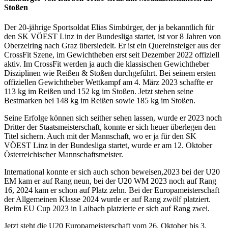
Stoßen
Der 20-jährige Sportsoldat Elias Simbürger, der ja bekanntlich für
den SK VÖEST Linz in der Bundesliga startet, ist vor 8 Jahren von
Oberzeiring nach Graz übersiedelt. Er ist ein Quereinsteiger aus der
CrossFit Szene, im Gewichtheben erst seit Dezember 2022 offiziell
aktiv. Im CrossFit werden ja auch die klassischen Gewichtheber
Disziplinen wie Reißen & Stoßen durchgeführt. Bei seinem ersten
offiziellen Gewichtheber Wettkampf am 4. März 2023 schaffte er
113 kg im Reißen und 152 kg im Stoßen. Jetzt stehen seine
Bestmarken bei 148 kg im Reißen sowie 185 kg im Stoßen.
Seine Erfolge können sich seither sehen lassen, wurde er 2023 noch
Dritter der Staatsmeisterschaft, konnte er sich heuer überlegen den
Titel sichern. Auch mit der Mannschaft, wo er ja für den SK
VÖEST Linz in der Bundesliga
startet, wurde er am 12. Oktober
Österreichischer Mannschaftsmeister.
International konnte er sich auch schon beweisen,2023 bei der U20
EM kam er auf Rang neun, bei der U20 WM 2023 noch auf Rang
16, 2024 kam er schon auf Platz zehn. Bei der Europameisterschaft
der Allgemeinen Klasse 2024 wurde er auf Rang zwölf platziert.
Beim EU Cup 2023 in Laibach platzierte er sich auf Rang zwei.
Jetzt steht die U20 Europameisterschaft vom 26. Oktober bis 3.