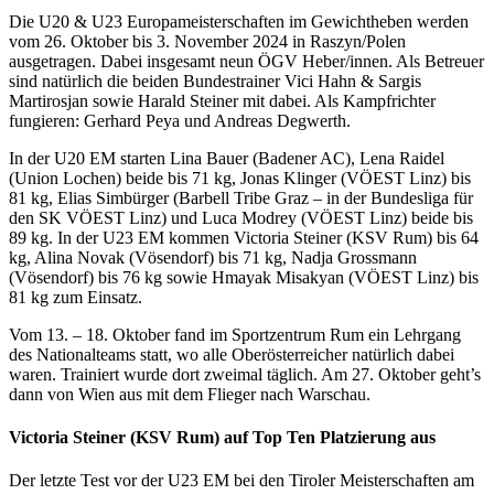
Die U20 & U23 Europameisterschaften im Gewichtheben werden
vom 26. Oktober bis 3. November 2024 in Raszyn/Polen
ausgetragen. Dabei insgesamt neun ÖGV Heber/innen. Als Betreuer
sind natürlich die beiden Bundestrainer Vici Hahn & Sargis
Martirosjan sowie Harald Steiner mit dabei. Als Kampfrichter
fungieren: Gerhard Peya und Andreas Degwerth.
In der U20 EM starten Lina Bauer (Badener AC), Lena Raidel
(Union Lochen) beide bis 71 kg, Jonas Klinger (VÖEST Linz) bis
81 kg, Elias Simbürger (Barbell Tribe Graz – in der Bundesliga für
den SK VÖEST Linz) und Luca Modrey (VÖEST Linz) beide bis
89 kg. In der U23 EM kommen Victoria Steiner (KSV Rum) bis 64
kg, Alina Novak (Vösendorf) bis 71 kg, Nadja Grossmann
(Vösendorf) bis 76 kg sowie Hmayak Misakyan (VÖEST Linz) bis
81 kg zum Einsatz.
Vom 13. – 18. Oktober fand im Sportzentrum Rum ein Lehrgang
des Nationalteams statt, wo alle Oberösterreicher natürlich dabei
waren. Trainiert wurde dort zweimal täglich. Am 27. Oktober geht’s
dann von Wien aus mit dem Flieger nach Warschau.
Victoria Steiner (KSV Rum) auf Top Ten Platzierung aus
Der letzte Test vor der U23 EM bei den Tiroler Meisterschaften am