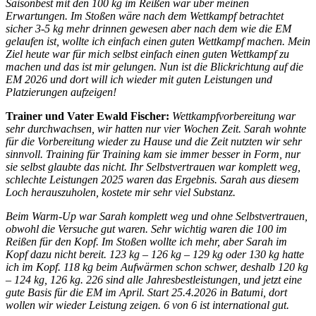
Saisonbest mit den 100 kg im Reißen war über meinen
Erwartungen. Im Stoßen wäre nach dem Wettkampf betrachtet
sicher 3-5 kg mehr drinnen gewesen aber nach dem wie die EM
gelaufen ist, wollte ich einfach einen guten Wettkampf machen. Mein
Ziel heute war für mich selbst einfach einen guten Wettkampf zu
machen und das ist mir gelungen. Nun ist die Blickrichtung auf die
EM 2026 und dort will ich wieder mit guten Leistungen und
Platzierungen aufzeigen!
Trainer und Vater Ewald Fischer:
Wettkampfvorbereitung war
sehr durchwachsen, wir hatten nur vier Wochen Zeit. Sarah wohnte
für die Vorbereitung wieder zu Hause und die Zeit nutzten wir sehr
sinnvoll. Training für Training kam sie immer besser in Form, nur
sie selbst glaubte das nicht. Ihr Selbstvertrauen war komplett weg,
schlechte Leistungen 2025 waren das Ergebnis. Sarah aus diesem
Loch herauszuholen, kostete mir sehr viel Substanz.
Beim Warm-Up war Sarah komplett weg und ohne Selbstvertrauen,
obwohl die Versuche gut waren. Sehr wichtig waren die 100 im
Reißen für den Kopf. Im Stoßen wollte ich mehr, aber Sarah im
Kopf dazu nicht bereit. 123 kg – 126 kg – 129 kg oder 130 kg hatte
ich im Kopf. 118 kg beim Aufwärmen schon schwer, deshalb 120 kg
– 124 kg, 126 kg. 226 sind alle Jahresbestleistungen, und jetzt eine
gute Basis für die EM im April. Start 25.4.2026 in Batumi, dort
wollen wir wieder Leistung zeigen. 6 von 6 ist international gut.