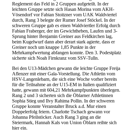
Reglement das Feld in 2 Gruppen aufgeteilt. In der
leichten Gruppe setzte sich Hasan Morina vom AKH-
Vösendorf vor Fabian Stoitzner vom UAK Waldviertel
durch, Rang 3 belegte der Rumer Josef Stöckel. In der
schweren Gruppe gab es einen Waldviertler Erfolg durch
Fabian Fraberger, der im Gewichtheben, Laufen und 3-
Sprung hinter Benjamin Greiner aus Feldkirchen lag,
beim Kugelwurf dann aber derart stark agierte, dass er
Greiner noch um knappe 1,85 Punkte in der
Mehrkampfwertung abfangen konnte. Den 3. Podestplatz
sicherte sich Noah Firnkranz vom SSV-Tulln.
Bei den U13-Mädchen gewann die leichte Gruppe Freija
Aflenzer mit einer Gala-Vorstellung. Die Athletin vom
HSV-Langenlebarn, die sich eine Woche vorher bereits
für die Teilnahme an der U15-EM in Italien qualifiziert
hatte, gewann mit 604,21 Mehrkampfpunkten überlegen.
Rang 2 und 3 sicherten sich die Öblarner Athletinnen
Sophia Stieg und Ilvy Rahima Pollin. In der schweren
Gruppe konnte Veranstalter Bruck a.d. Mur einen
Doppelerfolg feiern. Charlotte Tschach gewann vor
Johanna Pfeilstöcker. Auch Rang 3 ging an die
Steiermark, Hannah Kals von Union Öblarn reihte sich
hier ein.