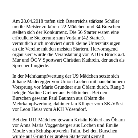
Am 28.04.2018 trafen sich Österreichs stärkste Schüler
um ihr Meister zu küren. 22 Mädchen und 34 Burschen
stellten sich der Konkurrenz. Die 56 Starter waren eine
erfreuliche Steigerung zum Vorjahr (42 Starter),
vermutlich auch motiviert durch kleine Unterstützungen
an die Vereine mit den meisten Startern. Hervorragend
organisiert wurde die Veranstaltung von ATUS-Bruck a.d.
Mur und ÖGV Sportwart Christian Kathrein, der auch als
Sprecher fungierte.
In der Mehrkampfwertung der U9 Mädchen setzte sich
Juliane Maderegger von Union Lochen mit hauchdünnem
Vorsprung vor Marie Grundner aus Öblarn durch. Rang 3
belegte Nadine Greiner aus Feldkirchen. Bei den
Burschen gewann Paul Bauman aus Öblarn die
Mehrkampfwertung, dahinter Jan Klinger vom SK-Vöest
vor Leon Heiss vom AKH Vösendorf.
Bei den U11 Mädchen gewann Kristin Köberl aus Öblarn
vor Anna-Maria Voggenberger aus Lochen und Emilie
Moule vom Schulsportverein Tulln. Bei den Burschen
wurde auf Grund der großen Starterzahl gemäß