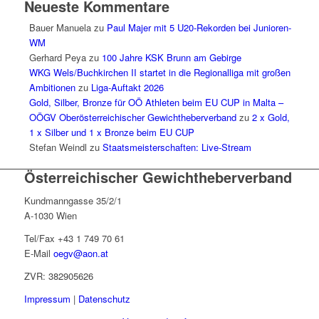
Neueste Kommentare
Bauer Manuela
zu
Paul Majer mit 5 U20-Rekorden bei Junioren-
WM
Gerhard Peya
zu
100 Jahre KSK Brunn am Gebirge
WKG Wels/Buchkirchen II startet in die Regionalliga mit großen
Ambitionen
zu
Liga-Auftakt 2026
Gold, Silber, Bronze für OÖ Athleten beim EU CUP in Malta –
OÖGV Oberösterreichischer Gewichtheberverband
zu
2 x Gold,
1 x Silber und 1 x Bronze beim EU CUP
Stefan Weindl
zu
Staatsmeisterschaften: Live-Stream
Österreichischer Gewichtheberverband
Kundmanngasse 35/2/1
A-1030 Wien
Tel/Fax +43 1 749 70 61
E-Mail
oegv@aon.at
ZVR: 382905626
Impressum
|
Datenschutz