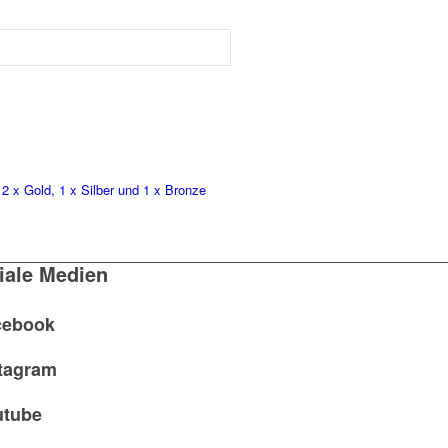
u
2 x Gold, 1 x Silber und 1 x Bronze
iale Medien
cebook
tagram
utube