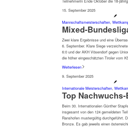
Teilnehmerin Ende Oktober die 18-jähri
15. September 2025
Mannschaftsmeisterschaften
,
Wettkamp
Mixed-Bundesliga
Zwei klare Ergebnisse und eine Überr
6. September. Klare Siege verzeichnete
6:0 und der AKH Vösendorf gegen Unio
die höher eingeschätzten Tiroler vom 
Weiterlesen
9. September 2025
Internationale Meisterschaften
,
Wettkam
Top Nachwuchs-E
Beim 30. Internationalen Günther Stap
insgesamt von den 124 gemeldeten Teil
Ranshofen mustergültig durchgeführt. Da
Bronze. Es gab jeweils einen österrei