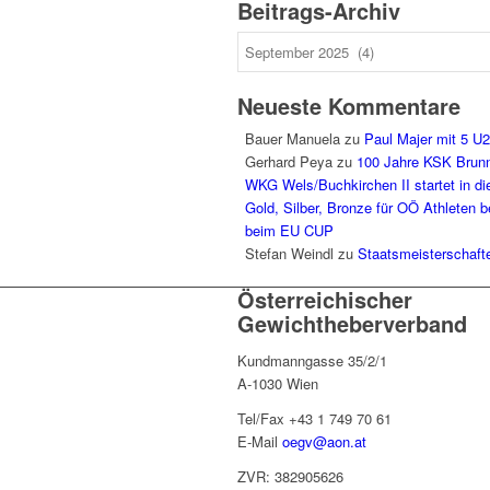
Beitrags-Archiv
Beitrags-
Archiv
Neueste Kommentare
Bauer Manuela
zu
Paul Majer mit 5 U
Gerhard Peya
zu
100 Jahre KSK Brun
WKG Wels/Buchkirchen II startet in di
Gold, Silber, Bronze für OÖ Athleten
beim EU CUP
Stefan Weindl
zu
Staatsmeisterschaft
Österreichischer
Gewichtheberverband
Kundmanngasse 35/2/1
A-1030 Wien
Tel/Fax +43 1 749 70 61
E-Mail
oegv@aon.at
ZVR: 382905626