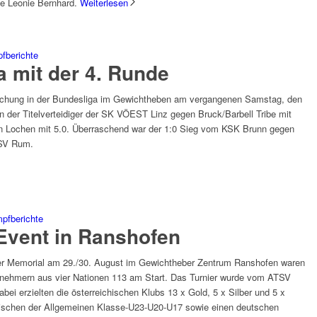
ge Leonie Bernhard.
Weiterlesen
fberichte
 mit der 4. Runde
aschung in der Bundesliga im Gewichtheben am vergangenen Samstag, den
n der Titelverteidiger der SK VÖEST Linz gegen Bruck/Barbell Tribe mit
n Lochen mit 5.0. Überraschend war der 1:0 Sieg vom KSK Brunn gegen
KSV Rum.
pfberichte
vent in Ranshofen
fer Memorial am 29./30. August im Gewichtheber Zentrum Ranshofen waren
nehmern aus vier Nationen 113 am Start. Das Turnier wurde vom ATSV
bei erzielten die österreichischen Klubs 13 x Gold, 5 x Silber und 5 x
chischen der Allgemeinen Klasse-U23-U20-U17 sowie einen deutschen