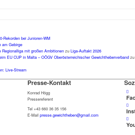
20-Rekorden bei Junioren-WM
n am Gebirge
e Regionalliga mit großen Ambitionen
zu
Liga-Auftakt 2026
 beim EU CUP in Malta – OÖGV Oberösterreichischer Gewichtheberverband
z
en: Live-Stream
Presse-Kontakt
Soz
Konrad Högg
Fa
Pressereferent
Tel +43 660 36 35 156
Ins
E-Mail
presse.gewichtheben@gmail.com
Yo