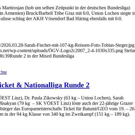
artirosjan (hob um selben Zeitpunkt in der deutschen Bundesliga)
 Armenien) Bruck/Barbell Tribe Graz mit 6:0, Union Lochen siegte i
ulisse schlug der AKH Vösendorf Bad Häring ebenfalls mit 6:0.
s/2026.03.28-Sarah-Fischer-mit-107-kg-Reissen-Foto-Tobias-Steger.jpg
ben.net/wp-content/uploads/ÖGV-Logo2c2007_2-4-1030x335.png
Stefa
36:39
Runde 2 in der Mixed Bundesliga
chte
icket & Nationalliga Runde 2
EST Linz), Dr. Paula Zikowsky (63 kg – Union Lochen), Sarah
isakyan (79 kg – SK VÖEST Linz) löste auch der 22-jährige Grazer
ürger das Europameisterschafts Ticket für Batumi/GEO vom 19. – 26
Norm in der 94 kg Klasse von 340 kg im Zweikampf (151 kg – 189 kg).