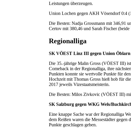
Leistungen überzeugen.
Union Lochen gegen AKH Vösendorf 0:4 (1
Die Besten: Nadja Grossmann mit 346,91 u
Certov mit 380,46 und Sarah Fischer (beide
Regionalliga
SK VÖEST Linz III gegen Union Öblarn 6
Die 35.-jährige Malin Gross
(VÖEST III) is
Comeback in der Regionalliga, ihre nächste
Punkten konnte sie wertvolle Punkte für den
Hochzeit mit Thomas Gross hieß hob für di
2017 jeweils Vizestaatsmeisterin.
Die Besten: Milos Zivkovic (VÖEST III) mi
SK Salzburg gegen WKG Wels/Buchkirche
Eine knappe Sache war der Regionalliga 
dem Reißen waren die Messestädter gegen di
Punkte geschlagen geben.