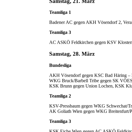
Samstag, 21. März
Teamliga 1
Badener AC gegen AKH Vösendorf 2, Veran
Teamliga 3
AC ASKÖ Feldkirchen gegen KSV Klosterne
Samstag, 28. März
Bundesliga
AKH Vösendorf gegen KSC Bad Häring – K
WKG Bruck/Barbell Tribe gegen SK VÖEST 
KSK Brunn gegen Union Lochen, KSK Klu
Teamliga 2
KSV-Pressbaum gegen WKG Schwechat/Trai
AK Goliath Wien gegen WKG Breitenfurt/Po
Teamliga 3
KSK Eiche Wien gegen AC ASKÖ Feldkirch