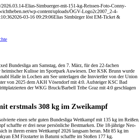
ds/2026.03.14-Elias-Simbuerger-mit-151-kg-Reissen-Foto-Conny-
gewichtheben.net/wp-content/uploads/ÖGV-Logo2c2007_2-4-
:10:36
2026-03-16 09:29:06
Elias Simbürger löst EM-Ticket &
chte
ixed Bundesliga am Samstag, den 7. März, für den 22-fachen
heimischer Kulisse im Sportpark Auwiesen. Der KSK Brunn wurde
hnabl Halle in Lochen am See unterlagen die Innviertler von der Union
ter von 2025 dem AKH Vösendorf mit 4:0. Aufsteiger KSC Bad
ittplatzierten der WKG Bruck/Barbell Tribe Graz mit 4:0 geschlagen
it erstmals 308 kg im Zweikampf
olvierte einen sehr guten Bundesliga Wettkampf mit 135 kg im Reißen
 schaffte er drei neue persönliche Bestmarken. Die 18-jährige Neo-
 sich in ihrem ersten Wettkampf 2026 langsam heran. Mit 85 kg im
kyan EM Fixstarter in Batumi schaffte im Stoßen 177 kg.