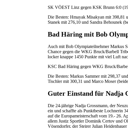
SK VÖEST Linz gegen KSK Brunn 6:0 (190
Die Besten: Hmayak Misakyan mit 398,81 un
Stanek mit 276,10 und Sandra Behounek (be
Bad Häring mit Bob Olym
Auch mit Bob Olympiateilnehmer Markus Sa
Chance gegen die WKG Bruck/Barbell Tribe G
locker knappe 1450 Punkte mit viel Luft na
KSC Bad Häring gegen WKG Bruck/Barbell 
Die Besten: Markus Sammer mit 298,37 und 
Tischler mit 300,31 und Marco Moser (beid
Guter Einstand für Nadja
Die 24-jährige Nadja Grossmann, der Neuzug
ein und schaffte als Punktbeste Lochnerin 3
auf die Europameisterschaft vom 19.- 26. A
allem Justiz Sportler Dominik Certov und O
Vösendorfer, der Steirer Julian Heidenbau