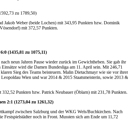
592,73 zu 1789,50)
nd Jakob Weber (beide Lochen) mit 343,95 Punkten bzw. Dominik
 Vösendorf) mit 372,57 Punkten.
:0 (1435,81 zu 1075,11)
t nach neun Jahren Pause wieder zurück im Gewichtheben. Sie gab ihr
n Einsätze wird die Damen Bundesliga am 11. April sein. Mit 246,71
 klaren Sieg des Teams beisteuern. Malin Dietachmayr wie sie vor ihrer
e Leopoldau Wien und war 2014 & 2015 Staatsmeisterin, sowie 2013 &
t 332,52 Punkten bzw. Patrick Neubauer (Öblarn) mit 231,78 Punkten.
n 2:1 (1273,04 zu 1261,32)
Wettkampf zwischen Salzburg und der WKG Wels/Buchkirchen. Nach
e Festspielstädter noch in Front. Mussten sich am Ende um 11,72