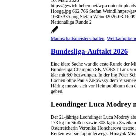
16. März 2026
https://gewichtheben.net/wp-content/uploa
Hoegg.jpg
662
766
Stefan Weindl
https://
1030x335.png
Stefan Weindl
2026-03-16 09
Nationalliga Runde 2
Mannschaftsmeisterschaften
,
Wettkampfberi
Bundesliga-Auftakt 2026
Eine klare Sache war die erste Runde der M
Bundesliga-Champion SK VÖEST Linz vor 
klar mit 6:0 bezwungen. In der Ing Peter Sc
Lochen ohne Paula Zikowsky dem Vizemeis
Häring musste sich vor Heimpublikum den dr
geben.
Leondinger Luca Modrey m
Der 21-jährige Leondinger Luca Modrey abs
173 kg im Stoßen sowie 308 kg im Zweikampf
Österreicherin Veronika Honcharova testete
Reißen war sie top unterwegs. Hmayak Misa