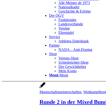
Alle Meister ab 1973
Nationalkader
Geschichte & Erfolge
Der ÖGV
Funktionäre
Landesverbände
Vereine
Ehrentafel
Service
Athleten-Datenbank
Partner
NADA – Anti-Doping
Shop
Vereins-Shop
Schiedsrichter-Shop
Der Gewichtheber
Mein Konto
Menü
Menü
Mannschaftsmeisterschaften
,
Wettkampfberi
Runde 2 in der Mixed Bund