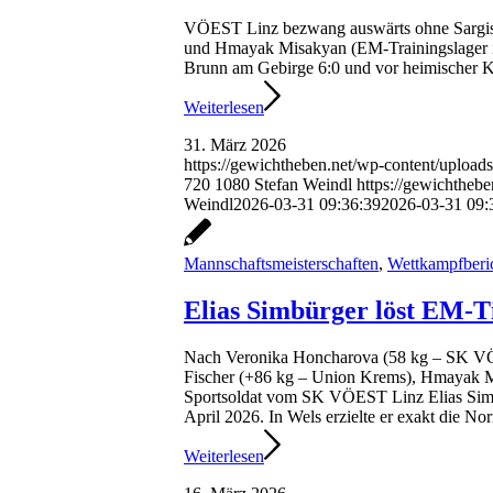
VÖEST Linz bezwang auswärts ohne Sargis M
und Hmayak Misakyan (EM-Trainingslager in
Brunn am Gebirge 6:0 und vor heimischer K
Weiterlesen
31. März 2026
https://gewichtheben.net/wp-content/upload
720
1080
Stefan Weindl
https://gewichthe
Weindl
2026-03-31 09:36:39
2026-03-31 09:
Mannschaftsmeisterschaften
,
Wettkampfberi
Elias Simbürger löst EM-T
Nach Veronika Honcharova (58 kg – SK VÖ
Fischer (+86 kg – Union Krems), Hmayak M
Sportsoldat vom SK VÖEST Linz Elias Simb
April 2026. In Wels erzielte er exakt die 
Weiterlesen