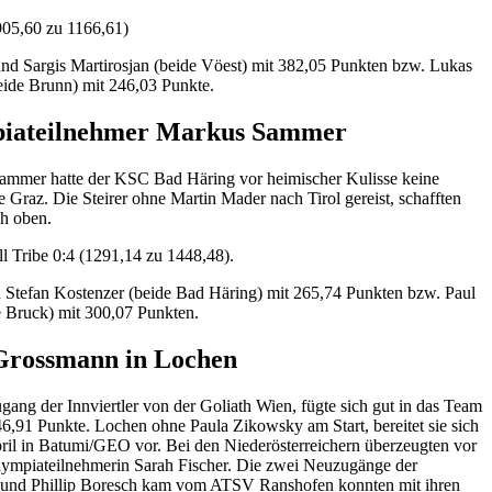
5,60 zu 1166,61)
d Sargis Martirosjan (beide Vöest) mit 382,05 Punkten bzw. Lukas
ide Brunn) mit 246,03 Punkte.
piateilnehmer Markus Sammer
mmer hatte der KSC Bad Häring vor heimischer Kulisse keine
raz. Die Steirer ohne Martin Mader nach Tirol gereist, schafften
ch oben.
Tribe 0:4 (1291,14 zu 1448,48).
Stefan Kostenzer (beide Bad Häring) mit 265,74 Punkten bzw. Paul
e Bruck) mit 300,07 Punkten.
 Grossmann in Lochen
ang der Innviertler von der Goliath Wien, fügte sich gut in das Team
46,91 Punkte. Lochen ohne Paula Zikowsky am Start, bereitet sie sich
pril in Batumi/GEO vor. Bei den Niederösterreichern überzeugten vor
lympiateilnehmerin Sarah Fischer. Die zwei Neuzugänge der
er und Phillip Boresch kam vom ATSV Ranshofen konnten mit ihren