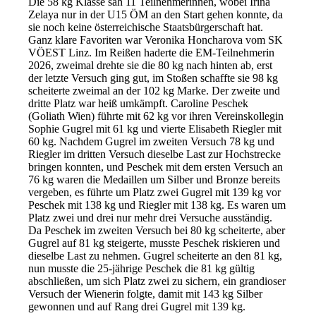
Die 58 kg Klasse sah 11 Teilnehmerinnen, wobei Irina
Zelaya nur in der U15 ÖM an den Start gehen konnte, da
sie noch keine österreichische Staatsbürgerschaft hat.
Ganz klare Favoriten war Veronika Honcharova vom SK
VÖEST Linz. Im Reißen haderte die EM-Teilnehmerin
2026, zweimal drehte sie die 80 kg nach hinten ab, erst
der letzte Versuch ging gut, im Stoßen schaffte sie 98 kg
scheiterte zweimal an der 102 kg Marke. Der zweite und
dritte Platz war heiß umkämpft. Caroline Peschek
(Goliath Wien) führte mit 62 kg vor ihren Vereinskollegin
Sophie Gugrel mit 61 kg und vierte Elisabeth Riegler mit
60 kg. Nachdem Gugrel im zweiten Versuch 78 kg und
Riegler im dritten Versuch dieselbe Last zur Hochstrecke
bringen konnten, und Peschek mit dem ersten Versuch an
76 kg waren die Medaillen um Silber und Bronze bereits
vergeben, es führte um Platz zwei Gugrel mit 139 kg vor
Peschek mit 138 kg und Riegler mit 138 kg. Es waren um
Platz zwei und drei nur mehr drei Versuche ausständig.
Da Peschek im zweiten Versuch bei 80 kg scheiterte, aber
Gugrel auf 81 kg steigerte, musste Peschek riskieren und
dieselbe Last zu nehmen. Gugrel scheiterte an den 81 kg,
nun musste die 25-jährige Peschek die 81 kg gültig
abschließen, um sich Platz zwei zu sichern, ein grandioser
Versuch der Wienerin folgte, damit mit 143 kg Silber
gewonnen und auf Rang drei Gugrel mit 139 kg.