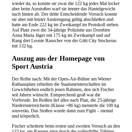
wieder da, so konnte sie zwar die 122 kg jedes Mal locker
aber beim Ausstoßen warf sie immer das Hantelgewicht
nach hinten ab. Der dritte Entscheidende Versuch konnte
sie aber mit letzter Anstrengung gültig abschließen und
hatte am Ende 222 kg im Zweikampf im Protokoll stehen.
Auf Platz zwei die 34-jährige Polizistin aus Dornbirn
Anna Maria Jäger mit 175 kg im Zweikampf und auf
Rang drei Leonie Rauscher von der Gitti City Stockerau
mit 132 kg.
Auszug aus der Homepage von
Sport Austria
Der Reihe nach: Mit der Open-Air-Bühne am Wiener
Rathausplatz erhielten die Staatsmeisterschaften im
Gewichtheben endlich jenen Rahmen, den sich Fischer
seit Jahren wünscht. Entsprechend groß war die
Vorfreude. Im Reißen lief alles nach Plan, die 25-jährige
Niederösterreicherin (Klasse +86 kg) meisterte die 100 kg
souverän. Das Stoßen wurde dann zum Fight – mental
und körperlich.
Fischer scheiterte beim ersten und zweiten Versuch an den
122 kg, ein Raunen ging durch die vollgefüllte Tribüne.