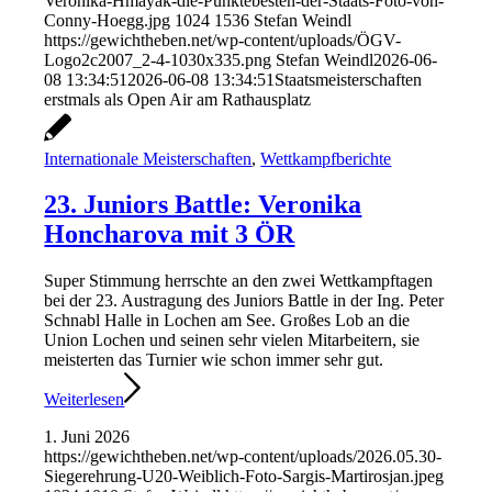
Veronika-Hmayak-die-Punktebesten-der-Staats-Foto-von-
Conny-Hoegg.jpg
1024
1536
Stefan Weindl
https://gewichtheben.net/wp-content/uploads/ÖGV-
Logo2c2007_2-4-1030x335.png
Stefan Weindl
2026-06-
08 13:34:51
2026-06-08 13:34:51
Staatsmeisterschaften
erstmals als Open Air am Rathausplatz
Internationale Meisterschaften
,
Wettkampfberichte
23. Juniors Battle: Veronika
Honcharova mit 3 ÖR
Super Stimmung herrschte an den zwei Wettkampftagen
bei der 23. Austragung des Juniors Battle in der Ing. Peter
Schnabl Halle in Lochen am See. Großes Lob an die
Union Lochen und seinen sehr vielen Mitarbeitern, sie
meisterten das Turnier wie schon immer sehr gut.
Weiterlesen
1. Juni 2026
https://gewichtheben.net/wp-content/uploads/2026.05.30-
Siegerehrung-U20-Weiblich-Foto-Sargis-Martirosjan.jpeg