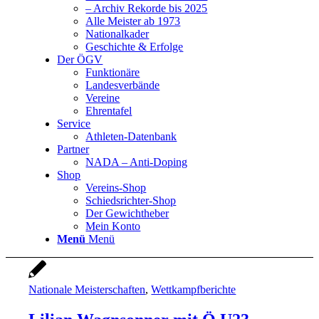
– Archiv Rekorde bis 2025
Alle Meister ab 1973
Nationalkader
Geschichte & Erfolge
Der ÖGV
Funktionäre
Landesverbände
Vereine
Ehrentafel
Service
Athleten-Datenbank
Partner
NADA – Anti-Doping
Shop
Vereins-Shop
Schiedsrichter-Shop
Der Gewichtheber
Mein Konto
Menü
Menü
Nationale Meisterschaften
,
Wettkampfberichte