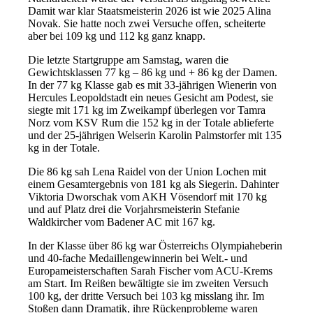
Damit war klar Staatsmeisterin 2026 ist wie 2025 Alina
Novak. Sie hatte noch zwei Versuche offen, scheiterte
aber bei 109 kg und 112 kg ganz knapp.
Die letzte Startgruppe am Samstag, waren die
Gewichtsklassen 77 kg – 86 kg und + 86 kg der Damen.
In der 77 kg Klasse gab es mit 33-jährigen Wienerin von
Hercules Leopoldstadt ein neues Gesicht am Podest, sie
siegte mit 171 kg im Zweikampf überlegen vor Tamra
Norz vom KSV Rum die 152 kg in der Totale ablieferte
und der 25-jährigen Welserin Karolin Palmstorfer mit 135
kg in der Totale.
Die 86 kg sah Lena Raidel von der Union Lochen mit
einem Gesamtergebnis von 181 kg als Siegerin. Dahinter
Viktoria Dworschak vom AKH Vösendorf mit 170 kg
und auf Platz drei die Vorjahrsmeisterin Stefanie
Waldkircher vom Badener AC mit 167 kg.
In der Klasse über 86 kg war Österreichs Olympiaheberin
und 40-fache Medaillengewinnerin bei Welt.- und
Europameisterschaften Sarah Fischer vom ACU-Krems
am Start. Im Reißen bewältigte sie im zweiten Versuch
100 kg, der dritte Versuch bei 103 kg misslang ihr. Im
Stoßen dann Dramatik, ihre Rückenprobleme waren