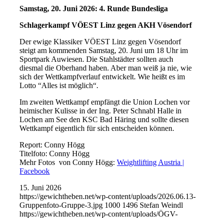
Samstag, 20. Juni 2026: 4.
Runde Bundesliga
Schlagerkampf VÖEST Linz gegen AKH Vösendorf
Der ewige Klassiker VÖEST Linz gegen Vösendorf
steigt am kommenden Samstag, 20. Juni um 18 Uhr im
Sportpark Auwiesen. Die Stahlstädter sollten auch
diesmal die Oberhand haben. Aber man weiß ja nie, wie
sich der Wettkampfverlauf entwickelt. Wie heißt es im
Lotto “Alles ist möglich“.
Im zweiten Wettkampf empfängt die Union Lochen vor
heimischer Kulisse in der Ing. Peter Schnabl Halle in
Lochen am See den KSC Bad Häring und sollte diesen
Wettkampf eigentlich für sich entscheiden können.
Report: Conny Högg
Titelfoto: Conny Högg
Mehr Fotos von Conny Högg:
Weightlifting Austria |
Facebook
15. Juni 2026
https://gewichtheben.net/wp-content/uploads/2026.06.13-
Gruppenfoto-Gruppe-3.jpg
1000
1496
Stefan Weindl
https://gewichtheben.net/wp-content/uploads/ÖGV-