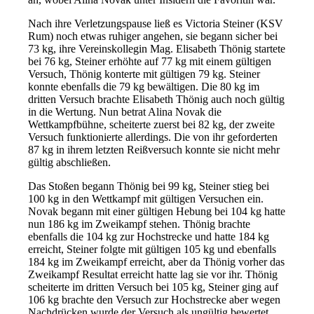
Nach ihre Verletzungspause ließ es Victoria Steiner (KSV
Rum) noch etwas ruhiger angehen, sie begann sicher bei
73 kg, ihre Vereinskollegin Mag. Elisabeth Thönig startete
bei 76 kg, Steiner erhöhte auf 77 kg mit einem gültigen
Versuch, Thönig konterte mit gültigen 79 kg. Steiner
konnte ebenfalls die 79 kg bewältigen. Die 80 kg im
dritten Versuch brachte Elisabeth Thönig auch noch gültig
in die Wertung. Nun betrat Alina Novak die
Wettkampfbühne, scheiterte zuerst bei 82 kg, der zweite
Versuch funktionierte allerdings. Die von ihr geforderten
87 kg in ihrem letzten Reißversuch konnte sie nicht mehr
gültig abschließen.
Das Stoßen begann Thönig bei 99 kg, Steiner stieg bei
100 kg in den Wettkampf mit gültigen Versuchen ein.
Novak begann mit einer gültigen Hebung bei 104 kg hatte
nun 186 kg im Zweikampf stehen. Thönig brachte
ebenfalls die 104 kg zur Hochstrecke und hatte 184 kg
erreicht, Steiner folgte mit gültigen 105 kg und ebenfalls
184 kg im Zweikampf erreicht, aber da Thönig vorher das
Zweikampf Resultat erreicht hatte lag sie vor ihr. Thönig
scheiterte im dritten Versuch bei 105 kg, Steiner ging auf
106 kg brachte den Versuch zur Hochstrecke aber wegen
Nachdrücken wurde der Versuch als ungültig bewertet.