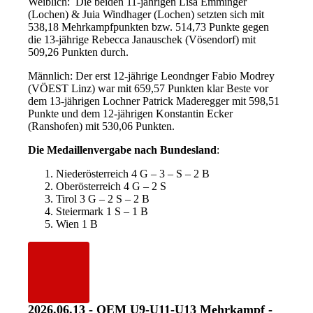
Weiblich: Die beiden 11-jährigen Lisa Emminger
(Lochen) & Juia Windhager (Lochen) setzten sich mit
538,18 Mehrkampfpunkten bzw. 514,73 Punkte gegen
die 13-jährige Rebecca Janauschek (Vösendorf) mit
509,26 Punkten durch.
Männlich: Der erst 12-jährige Leondnger Fabio Modrey
(VÖEST Linz) war mit 659,57 Punkten klar Beste vor
dem 13-jährigen Lochner Patrick Maderegger mit 598,51
Punkte und dem 12-jährigen Konstantin Ecker
(Ranshofen) mit 530,06 Punkten.
Die Medaillenvergabe nach Bundesland
:
Niederösterreich 4 G – 3 – S – 2 B
Oberösterreich 4 G – 2 S
Tirol 3 G – 2 S – 2 B
Steiermark 1 S – 1 B
Wien 1 B
2026.06.13 - OEM U9-U11-U13 Mehrkampf -