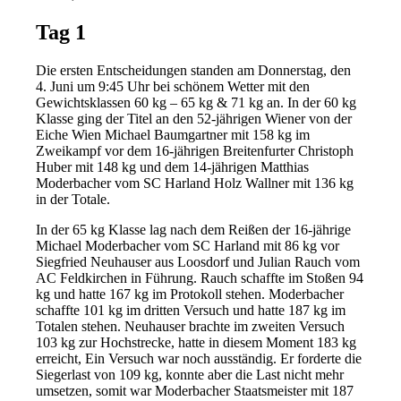
Tag 1
Die ersten Entscheidungen standen am Donnerstag, den
4. Juni um 9:45 Uhr bei schönem Wetter mit den
Gewichtsklassen 60 kg – 65 kg & 71 kg an. In der 60 kg
Klasse ging der Titel an den 52-jährigen Wiener von der
Eiche Wien Michael Baumgartner mit 158 kg im
Zweikampf vor dem 16-jährigen Breitenfurter Christoph
Huber mit 148 kg und dem 14-jährigen Matthias
Moderbacher vom SC Harland Holz Wallner mit 136 kg
in der Totale.
In der 65 kg Klasse lag nach dem Reißen der 16-jährige
Michael Moderbacher vom SC Harland mit 86 kg vor
Siegfried Neuhauser aus Loosdorf und Julian Rauch vom
AC Feldkirchen in Führung. Rauch schaffte im Stoßen 94
kg und hatte 167 kg im Protokoll stehen. Moderbacher
schaffte 101 kg im dritten Versuch und hatte 187 kg im
Totalen stehen. Neuhauser brachte im zweiten Versuch
103 kg zur Hochstrecke, hatte in diesem Moment 183 kg
erreicht, Ein Versuch war noch ausständig. Er forderte die
Siegerlast von 109 kg, konnte aber die Last nicht mehr
umsetzen, somit war Moderbacher Staatsmeister mit 187