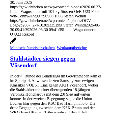
30. Juni 2026
https://gewichtheben.net/wp-content/uploads/2026.06.27-
Lilian-Wagnsonner-mit-101-kg-Stossen-OeR-U23-Foto-
von-Conny-Hoegg.jpg
900
1008
Stefan Weindl
https://gewichtheben.net/wp-content/uploads/ÖGV-
Logo2c2007_2-4-1030x335.png
Stefan Weindl
2026-06-
30 09:41:39
2026-06-30 09:41:39
Lilian Wagnsonner mit
Ö U23 Rekord
Mannschaftsmeisterschaften
,
Wettkampfberichte
Stahlstädter siegen gegen
Vösendorf
In der 4. Runde der Bundesliga im Gewichtheben kam es
im Sportpark Auwiesen letzten Samstag zum ewigen
Klassiker VÖEST Linz gegen AKH Vösendorf, wobei
die Stahlstädter mit einer überragenden 18-jährgen
Veronika Honcharova mit dem 2:0 Sieg aufwarten
konnte. In der zweiten Begegnung siegte die Union
Lochen klar gegen den KSC Bad Häring mit 6:0. Die
dritte Begegnung zwischen dem KSK Brunn und der
WKG Bruck/Barbell Tribe wurde auf den 4. Juli