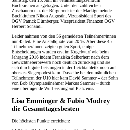
Samstag, den 13. Juni im Veranstaltungszentrum
Buchkirchen ausgetragen. Unter den zahlreichen
Zuschauern u.a. der Bürgermeister der Marktgemeinde
Buchkirchen Nikon Augustin, Vizepräsident Sport des
ÖGV Patrick Dürnberger, Vizepräsident Finanzen ÖGV
Herbert Schandl.
Leider nahmen von den 56 gemeldeten Teilnehmer/innen
nur 45 teil. Eine Ausfallquote von 20 %. Aber diese 45
Teilnehmer/innen zeigten guten Sport, einige
Entscheidungen wurden erst im Kugelwurf wie beim
Jahrgang 2016 indem Franziska Selberherr nach dem
Gewichtheberbewerb noch deutlich zurücklag und sie
sich durch gute Leistungen in der Leichtathletik noch auf
oberstes Siegerpodest kam. Dasselbe bei den männlichen
Teilnehmern der U10 hier kam David Sammer – der Sohn
von Bob Olympiateilnehmer Markus Sammer – durch
eine überragende Wurfleistung auf Platz eins.
Lisa Emminger & Fabio Modrey
die Gesamttagesbesten
Die höchsten Punkte erreichten: