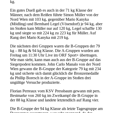
kg.
Ein gutes Duell gab es auch in der 71 kg Klasse der
Männer, nach dem Reißen führte Simon Müller von der
Nord Wien mit 103 kg, gegenüber Mario Kanyka
(Mödling) und Bernhard Legel (Vösendorf) je 94 kg, aber
im Stoßen kam Müller nur auf 120 kg, Legel schaffte 130
kg und siegte so mit 224 kg zu 223 kg für Müller. Auf
Rang drei Mario Kanyka mit 219 kg.
Die nächsten drei Gruppen waren die B-Gruppen der 79
kg – 88 kg & 94 kg Klasse. Die A-Gruppen wurden am
Freitag um 11:30 Uhr Live im ORF Sport+ übertragen.
Wie man sieht, kann man auch aus der B-Gruppe auf das
Siegerpodest kommen. John Carlo Manalo von der Nord
Wien gewann die B-Gruppe der Kategorie 79 kg mit 234
kg und sicherte sich damit glücklich die Bronzemedaille
da Phillip Boresch in der A-Gruppe im Stoßen drei
ungültige Versuche produzierte.
Florian Perreaux vom KSV Pressbaum gewann mit pers.
Bestmarke von 260 kg im Zweikampf die B-Gruppe in
der 88 kg Klasse und landete letztendlich auf Rang vier.
Die B-Gruppe der 94 kg Klasse als letzte Tagesgruppe am