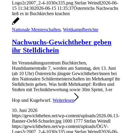
Logo2c2007_2-4-1030x335.png
Stefan Weindl
2026-06-
15 11:34:30
2026-06-15 11:35:37
Österreichs Nachwuchs
ließ es in Buchkirchen krachen
Nationale Meisterschaften
,
Wettkampfberichte
Nachwuchs-Gewichtheber geben
ihr Stelldichein
Im Veranstaltungszentrum Buchkirchen,
Hundshamerstraße 7, werden am Samstag, den 13. Juni
(ab 10 Uhr) Österreichs jüngste Gewichtheber/innen bei
den Nationalen Schülermeisterschaften im Mehrkampf ihr
Stelldichein geben. Was heißt Mehrkampf: Reißen und
Stoßen mit Technikbewertung sowie 30m Sprint, 3-er
Hop und Kugelwurf.
Weiterlesen
10. Juni 2026
https://gewichtheben.net/wp-content/uploads/2026.06.13-
Banner-OeM-Schueler.jpg
1000
1777
Stefan Weindl
https://gewichtheben.net/wp-content/uploads/ÖGV-
Logo2c2007_2-4-1030x335.png
Stefan Weindl
2026-06-