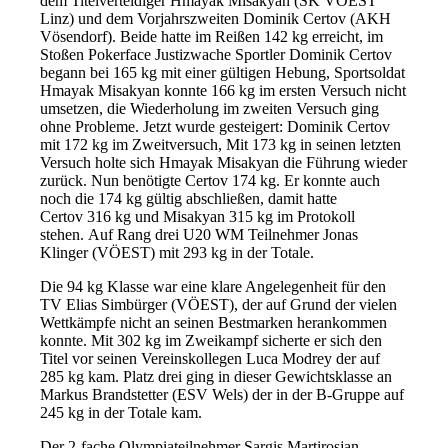
dem Titelverteidiger Hmayak Misakyan (SK VÖEST
Linz) und dem Vorjahrszweiten Dominik Certov (AKH
Vösendorf). Beide hatte im Reißen 142 kg erreicht, im
Stoßen Pokerface Justizwache Sportler Dominik Certov
begann bei 165 kg mit einer gültigen Hebung, Sportsoldat
Hmayak Misakyan konnte 166 kg im ersten Versuch nicht
umsetzen, die Wiederholung im zweiten Versuch ging
ohne Probleme. Jetzt wurde gesteigert: Dominik Certov
mit 172 kg im Zweitversuch, Mit 173 kg in seinen letzten
Versuch holte sich Hmayak Misakyan die Führung wieder
zurück. Nun benötigte Certov 174 kg. Er konnte auch
noch die 174 kg gültig abschließen, damit hatte
Certov 316 kg und Misakyan 315 kg im Protokoll
stehen. Auf Rang drei U20 WM Teilnehmer Jonas
Klinger (VÖEST) mit 293 kg in der Totale.
Die 94 kg Klasse war eine klare Angelegenheit für den
TV Elias Simbürger (VÖEST), der auf Grund der vielen
Wettkämpfe nicht an seinen Bestmarken herankommen
konnte. Mit 302 kg im Zweikampf sicherte er sich den
Titel vor seinen Vereinskollegen Luca Modrey der auf
285 kg kam. Platz drei ging in dieser Gewichtsklasse an
Markus Brandstetter (ESV Wels) der in der B-Gruppe auf
245 kg in der Totale kam.
Der 2-fache Olympiateilnehmer Sargis Martirosjan