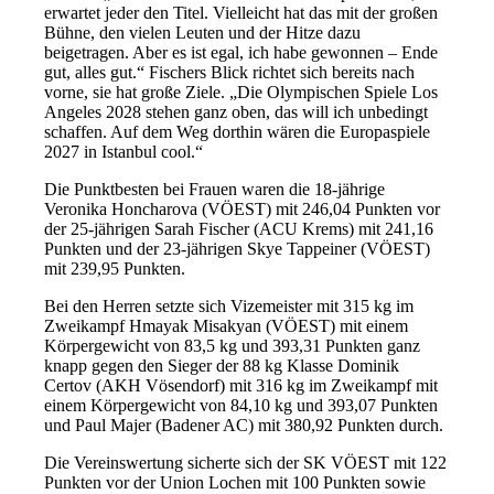
erwartet jeder den Titel. Vielleicht hat das mit der großen
Bühne, den vielen Leuten und der Hitze dazu
beigetragen. Aber es ist egal, ich habe gewonnen – Ende
gut, alles gut.“ Fischers Blick richtet sich bereits nach
vorne, sie hat große Ziele. „Die Olympischen Spiele Los
Angeles 2028 stehen ganz oben, das will ich unbedingt
schaffen. Auf dem Weg dorthin wären die Europaspiele
2027 in Istanbul cool.“
Die Punktbesten bei Frauen waren die 18-jährige
Veronika Honcharova (VÖEST) mit 246,04 Punkten vor
der 25-jährigen Sarah Fischer (ACU Krems) mit 241,16
Punkten und der 23-jährigen Skye Tappeiner (VÖEST)
mit 239,95 Punkten.
Bei den Herren setzte sich Vizemeister mit 315 kg im
Zweikampf Hmayak Misakyan (VÖEST) mit einem
Körpergewicht von 83,5 kg und 393,31 Punkten ganz
knapp gegen den Sieger der 88 kg Klasse Dominik
Certov (AKH Vösendorf) mit 316 kg im Zweikampf mit
einem Körpergewicht von 84,10 kg und 393,07 Punkten
und Paul Majer (Badener AC) mit 380,92 Punkten durch.
Die Vereinswertung sicherte sich der SK VÖEST mit 122
Punkten vor der Union Lochen mit 100 Punkten sowie