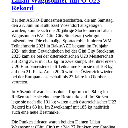
Lilian Wagnsonner mit Ö U23
Rekord
Bei den ASKÖ-Bundesmeisterschaften, die am Samstag,
den 27. Juni im Kultursaal Vösendorf ausgetragen
wurden, konnte sich die 20-jährige Stockerauerin Lilian
Wagnsonner (FAC Gitti City Stockerau) sehr gut
präsentieren. Die ehemalige Sportaerobic Junioren WM
Teilnehmerin 2021 in Baku/AZE begann im Frühjahr
2024 mit dem Gewichtheben bei der Gitti City Stockerau.
2025 kam sie bei der österreichischen U20 Meisterschaft
auf Rang zwei mit 162 kg im Zweikampf. Bei ihrer ersten
U20 Europameisterschaft Teilnahme kam sie mit 163 kg
auf den 21. Platz. Auch 2026 wird sie Österreich wieder
bei der Europameisterschaft bis 23 Jahre im Oktober
vertreten.
In Vösendorf war sie absoluter Topform mit 84 kg im
Reißen stellte sie eine neue Bestmarke auf. Im Stoßen
legte sie nach die 101 kg waren auch österreichischer U23
Rekord bis 63 kg. Im Zweikampf mit 185 kg natürlich
auch eine neue Bestmarke.
Die Punktestärksten waren bei den Damen Lilian
Wagnsonner (Gitti City) mit 244,27 Punkten vor Carolina