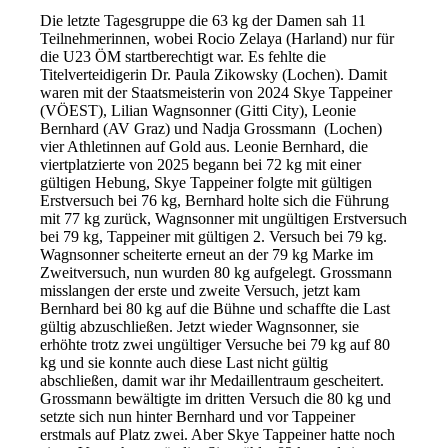
Die letzte Tagesgruppe die 63 kg der Damen sah 11
Teilnehmerinnen, wobei Rocio Zelaya (Harland) nur für
die U23 ÖM startberechtigt war. Es fehlte die
Titelverteidigerin Dr. Paula Zikowsky (Lochen). Damit
waren mit der Staatsmeisterin von 2024 Skye Tappeiner
(VÖEST), Lilian Wagnsonner (Gitti City), Leonie
Bernhard (AV Graz) und Nadja Grossmann (Lochen)
vier Athletinnen auf Gold aus. Leonie Bernhard, die
viertplatzierte von 2025 begann bei 72 kg mit einer
gültigen Hebung, Skye Tappeiner folgte mit gültigen
Erstversuch bei 76 kg, Bernhard holte sich die Führung
mit 77 kg zurück, Wagnsonner mit ungültigen Erstversuch
bei 79 kg, Tappeiner mit gültigen 2. Versuch bei 79 kg.
Wagnsonner scheiterte erneut an der 79 kg Marke im
Zweitversuch, nun wurden 80 kg aufgelegt. Grossmann
misslangen der erste und zweite Versuch, jetzt kam
Bernhard bei 80 kg auf die Bühne und schaffte die Last
gültig abzuschließen. Jetzt wieder Wagnsonner, sie
erhöhte trotz zwei ungültiger Versuche bei 79 kg auf 80
kg und sie konnte auch diese Last nicht gültig
abschließen, damit war ihr Medaillentraum gescheitert.
Grossmann bewältigte im dritten Versuch die 80 kg und
setzte sich nun hinter Bernhard und vor Tappeiner
erstmals auf Platz zwei. Aber Skye Tappeiner hatte noch