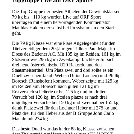
Topgruppe Live auf ORF Sport+
Die Top Gruppe der besten Athleten der Gewichtsklassen
79 kg bis +110 kg wurden Live auf ORF Sport+
übertragen mit einem hervorragenden Kommentator
Matthias Haiden der selbst bei Pressbaum an den Start
geht.
Die 79 kg Klasse war eine klare Angelegenheit für den
Titelverteidiger dem 20-jährigen Tullner Paul Majer im
Dress des Badener AC. Mit 135 kg im Reißen, 161 kg im
Stoßen sowie 296 kg im Zweikampf buchte er für sich
drei neue österreichische U20 Rekorde und den
Staatsmeistertitel. Um Platz zwei und drei sollte es ein
Duell zwischen Jakob Weber (Union Lochen) und Phillip
Boresch (Ranshofen) kommen, Weber zeigte mit 125 kg
im Reißen auf, Boresch nach guten 121 kg im
Erstversuch scheiterte er bei 125 kg und im dritten
Versuch bei 126 kg, im Stoßen platzte er nach drei
ungültigen Versuche bei 150 kg und zweimal bei 155 kg,
damit Platz zwei für den Lochner Heber mit 275 kg und
Platz drei für den Heber aus der B-Gruppe John Carlo
Manalo mit 234 kg.
Das beste Duell war das in der 88 kg Klasse zwischen