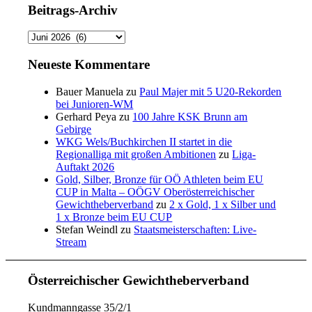
Beitrags-Archiv
Beitrags-
Archiv
Neueste Kommentare
Bauer Manuela
zu
Paul Majer mit 5 U20-Rekorden
bei Junioren-WM
Gerhard Peya
zu
100 Jahre KSK Brunn am
Gebirge
WKG Wels/Buchkirchen II startet in die
Regionalliga mit großen Ambitionen
zu
Liga-
Auftakt 2026
Gold, Silber, Bronze für OÖ Athleten beim EU
CUP in Malta – OÖGV Oberösterreichischer
Gewichtheberverband
zu
2 x Gold, 1 x Silber und
1 x Bronze beim EU CUP
Stefan Weindl
zu
Staatsmeisterschaften: Live-
Stream
Österreichischer Gewichtheberverband
Kundmanngasse 35/2/1