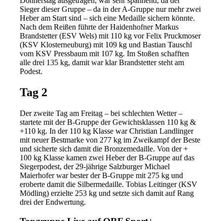
Donnerstag ausgetragen, war sehr spannend, da der
Sieger dieser Gruppe – da in der A-Gruppe nur mehr zwei
Heber am Start sind – sich eine Medaille sichern könnte.
Nach dem Reißen führte der Haidenhofner Markus
Brandstetter (ESV Wels) mit 110 kg vor Felix Pruckmoser
(KSV Klosterneuburg) mit 109 kg und Bastian Tauschl
vom KSV Pressbaum mit 107 kg. Im Stoßen schafften
alle drei 135 kg, damit war klar Brandstetter steht am
Podest.
Tag 2
Der zweite Tag am Freitag – bei schlechten Wetter –
startete mit der B-Gruppe der Gewichtsklassen 110 kg &
+110 kg. In der 110 kg Klasse war Christian Landlinger
mit neuer Bestmarke von 277 kg im Zweikampf der Beste
und sicherte sich damit die Bronzemedaille. Von der +
100 kg Klasse kamen zwei Heber der B-Gruppe auf das
Siegerpodest, der 29-jährige Salzburger Michael
Maierhofer war bester der B-Gruppe mit 275 kg und
eroberte damit die Silbermedaille. Tobias Leitinger (KSV
Mödling) erzielte 253 kg und setzte sich damit auf Rang
drei der Endwertung.