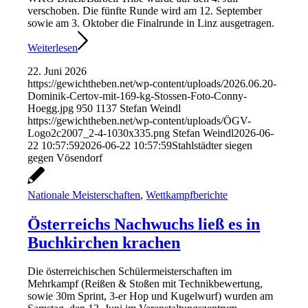
verschoben. Die fünfte Runde wird am 12. September
sowie am 3. Oktober die Finalrunde in Linz ausgetragen.
Weiterlesen
22. Juni 2026
https://gewichtheben.net/wp-content/uploads/2026.06.20-
Dominik-Certov-mit-169-kg-Stossen-Foto-Conny-
Hoegg.jpg
950
1137
Stefan Weindl
https://gewichtheben.net/wp-content/uploads/ÖGV-
Logo2c2007_2-4-1030x335.png
Stefan Weindl
2026-06-
22 10:57:59
2026-06-22 10:57:59
Stahlstädter siegen
gegen Vösendorf
Nationale Meisterschaften
,
Wettkampfberichte
Österreichs Nachwuchs ließ es in
Buchkirchen krachen
Die österreichischen Schülermeisterschaften im
Mehrkampf (Reißen & Stoßen mit Technikbewertung,
sowie 30m Sprint, 3-er Hop und Kugelwurf) wurden am