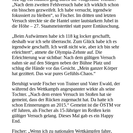
„Nach dem zweiten Fehlversuch habe ich wirklich schon
ein bisschen gezweifelt. Ich habe versucht, irgendwie
fokussiert zu bleiben“, so Fischer. Im dritten und letzten
Versuch streckte sie die Hantel unter lautstarkem Jubel in
die Höhe – 27. Staatsmeistertitel statt purer Enttäuschung.
„Beim Aufwärmen habe ich 118 kg locker geschafft,
deshalb war ich sehr überrascht. Zum Glück habe ich es
irgendwie geschafft. Ich weiß nicht wie, aber ich bin sehr
erleichtert“, atmete die Olympia-Zehnte auf. Die
Erleichterung war sichtbar: Nach dem gültigen Versuch
nahm sie auf den Stiegen neben der Bühne Platz und
schlug die Hände vor das Gesicht. „Mein ganzer Körper
hat gezittert. Das war pures Gefühls-Chaos.“
Beruhigt wurde Fischer von Trainer und Vater Ewald, der
während des Wettkampfs angespannter wirkte als seine
Tochter. „Nach dem ersten Versuch im Stoßen hat sie
gemeint, dass der Rücken zugemacht hat. Da hatte ich
schon Erinnerungen an 2015.“ Gemeint ist die ÖSTM vor
elf Jahren, als Fischer als 15-Jähriger im Reißen kein
gültiger Versuch gelang. Dieses Mal gab es ein Happy
End.
Fischer: „Wenn ich zu nationalen Wettkämpfen fahre,