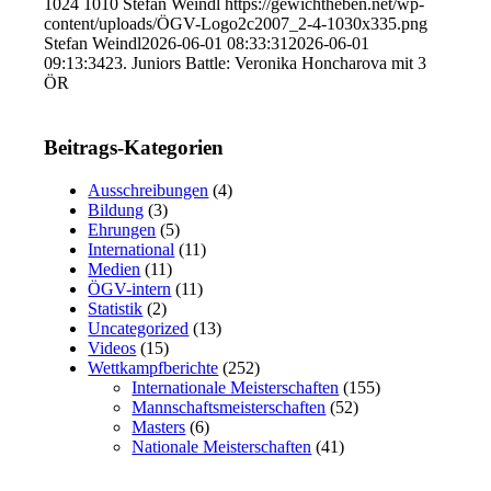
1024
1010
Stefan Weindl
https://gewichtheben.net/wp-
content/uploads/ÖGV-Logo2c2007_2-4-1030x335.png
Stefan Weindl
2026-06-01 08:33:31
2026-06-01
09:13:34
23. Juniors Battle: Veronika Honcharova mit 3
ÖR
Beitrags-Kategorien
Ausschreibungen
(4)
Bildung
(3)
Ehrungen
(5)
International
(11)
Medien
(11)
ÖGV-intern
(11)
Statistik
(2)
Uncategorized
(13)
Videos
(15)
Wettkampfberichte
(252)
Internationale Meisterschaften
(155)
Mannschaftsmeisterschaften
(52)
Masters
(6)
Nationale Meisterschaften
(41)