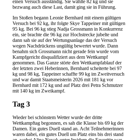
einen Versuch ausständig. Sie wählte 82 kg und sie
bezwang auch diese Last, damit ging sie in Führung.
Im Stoßen begann Leonie Bernhard mit einem gültigen
Versuch bei 92 kg, ihr folgte Skye Tappeiner mit gültigen
95 kg. Bei 96 kg stieg Nadja Grossmann in Konkurrenz
ein, sie brachte die 96 kg zur Hochstrecke jubelte und
dann sah sie auf der Wertungsanlage das der Versuch
wegen Nachdrückens ungültig bewertet wurde. Dann
benahm sich Grossmann nicht gerade fein wurde vom
Kampfgericht disqualifiziert aus dem Wettkampf
genommen. Das Ganze störte den Wettkampfablauf der
der letzten zwei Heberinnen, Bernhard scheiterte bei 97
kg und 98 kg, Tappeiner schaffte 99 kg im Zweitversuch
und war damit Staatsmeisterin 2026 mit 181 kg vor
Bernhard mit 172 kg und auf Platz drei Petra Schmutzer
mit 140 kg im Zweikampf.
Tag 3
Wieder bei schönstem Wetter wurde der dritte
Wettkampftag begonnen, es sah die Klasse bis 69 kg der
Damen. Ein gutes Duell stand an. Acht Teilnehmerinnen
waren dabei, ein gutes Duell um Platz eins bis drei stand
an, wobei Alina Novak unter Insidern die Favoritin war.