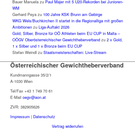
Bauer Manuela
zu
Paul Majer mit 5 U20-Rekorden bei Junioren-
WM
Gerhard Peya
zu
100 Jahre KSK Brunn am Gebirge
WKG Wels/Buchkirchen II startet in die Regionalliga mit großen
Ambitionen
zu
Liga-Auftakt 2026
Gold, Silber, Bronze für OÖ Athleten beim EU CUP in Malta –
OÖGV Oberösterreichischer Gewichtheberverband
zu
2 x Gold,
1 x Silber und 1 x Bronze beim EU CUP
Stefan Weindl
zu
Staatsmeisterschaften: Live-Stream
Österreichischer Gewichtheberverband
Kundmanngasse 35/2/1
A-1030 Wien
Tel/Fax +43 1 749 70 61
E-Mail
oegv@aon.at
ZVR: 382905626
Impressum
|
Datenschutz
Vertrag widerrufen