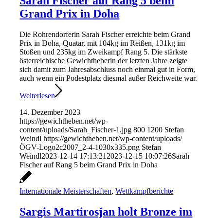
Sarah Fischer auf Rang 5 beim
Grand Prix in Doha
Die Rohrendorferin Sarah Fischer erreichte beim Grand
Prix in Doha, Quatar, mit 104kg im Reißen, 131kg im
Stoßen und 235kg im Zweikampf Rang 5. Die stärkste
österreichische Gewichtheberin der letzten Jahre zeigte
sich damit zum Jahresabschluss noch einmal gut in Form,
auch wenn ein Podestplatz diesmal außer Reichweite war.
Weiterlesen
14. Dezember 2023
https://gewichtheben.net/wp-
content/uploads/Sarah_Fischer-1.jpg
800
1200
Stefan
Weindl
https://gewichtheben.net/wp-content/uploads/
ÖGV-Logo2c2007_2-4-1030x335.png
Stefan
Weindl
2023-12-14 17:13:21
2023-12-15 10:07:26
Sarah
Fischer auf Rang 5 beim Grand Prix in Doha
Internationale Meisterschaften
,
Wettkampfberichte
Sargis Martirosjan holt Bronze im