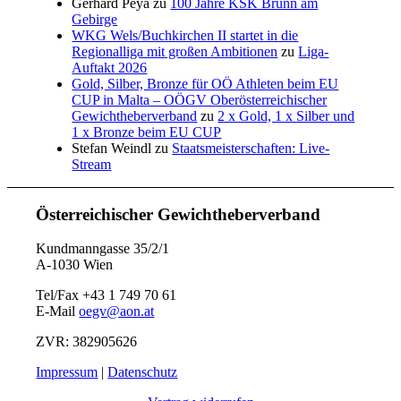
Gerhard Peya
zu
100 Jahre KSK Brunn am
Gebirge
WKG Wels/Buchkirchen II startet in die
Regionalliga mit großen Ambitionen
zu
Liga-
Auftakt 2026
Gold, Silber, Bronze für OÖ Athleten beim EU
CUP in Malta – OÖGV Oberösterreichischer
Gewichtheberverband
zu
2 x Gold, 1 x Silber und
1 x Bronze beim EU CUP
Stefan Weindl
zu
Staatsmeisterschaften: Live-
Stream
Österreichischer Gewichtheberverband
Kundmanngasse 35/2/1
A-1030 Wien
Tel/Fax +43 1 749 70 61
E-Mail
oegv@aon.at
ZVR: 382905626
Impressum
|
Datenschutz