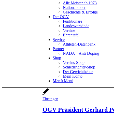
Alle Meister ab 1973
Nationalkader
Geschichte & Erfolge
Der ÖGV
Funktionäre
Landesverbände
Vereine
Ehrentafel
Service
Athleten-Datenbank
Partner
NADA – Anti-Doping
Shop
Vereins-Shop
Schiedsrichter-Shop
Der Gewichtheber
Mein Konto
Menü
Menü
Ehrungen
ÖGV Präsident Gerhard Pe