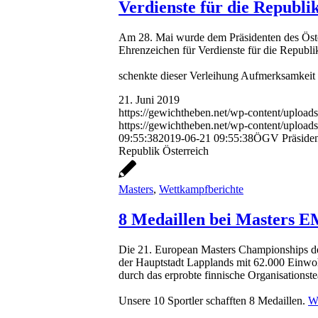
Verdienste für die Republi
Am 28. Mai wurde dem Präsidenten des Öst
Ehrenzeichen für Verdienste für die Republ
schenkte dieser Verleihung Aufmerksamkeit u
21. Juni 2019
https://gewichtheben.net/wp-content/upload
https://gewichtheben.net/wp-content/upl
09:55:38
2019-06-21 09:55:38
ÖGV Präsident
Republik Österreich
Masters
,
Wettkampfberichte
8 Medaillen bei Masters E
Die 21. European Masters Championships de
der Hauptstadt Lapplands mit 62.000 Einwoh
durch das erprobte finnische Organisations
Unsere 10 Sportler schafften 8 Medaillen.
We