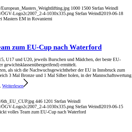
s/European_Masters_Weightlifting.jpg
1000
1500
Stefan Weindl
oads/ÖGV-Logo2c2007_2-4-1030x335.png
Stefan Weindl
2019-06-18
ei Masters EM in Rovaniemi
 Team zum EU-Cup nach Waterford
5, U17 und U20, jeweils Burschen und Mädchen, der beste EU-
 gewichtsklassenübergreifend) ermittelt.
änzen, als sich die Nachwuchsgewichtheber der EU in Innsbruck zum
eich 3 Mal Bronze und 1 Mal Silber holen, in der Mannschaftswertung
z.
Weiterlesen
ds/6th_EU_CUP.jpg
446
1201
Stefan Weindl
oads/ÖGV-Logo2c2007_2-4-1030x335.png
Stefan Weindl
2019-06-15
hickt volles Team zum EU-Cup nach Waterford