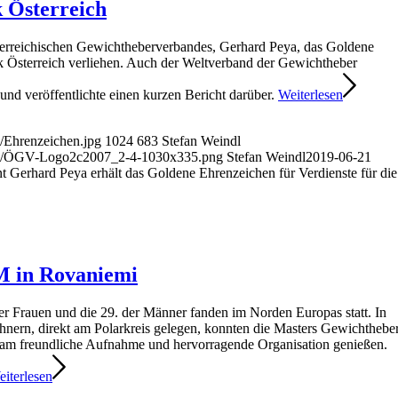
k Österreich
erreichischen Gewichtheberverbandes, Gerhard Peya, das Goldene
ik Österreich verliehen. Auch der Weltverband der Gewichtheber
nd veröffentlichte einen kurzen Bericht darüber.
Weiterlesen
s/Ehrenzeichen.jpg
1024
683
Stefan Weindl
oads/ÖGV-Logo2c2007_2-4-1030x335.png
Stefan Weindl
2019-06-21
 Gerhard Peya erhält das Goldene Ehrenzeichen für Verdienste für die
M in Rovaniemi
r Frauen und die 29. der Männer fanden im Norden Europas statt. In
nern, direkt am Polarkreis gelegen, konnten die Masters Gewichthebe
team freundliche Aufnahme und hervorragende Organisation genießen.
iterlesen