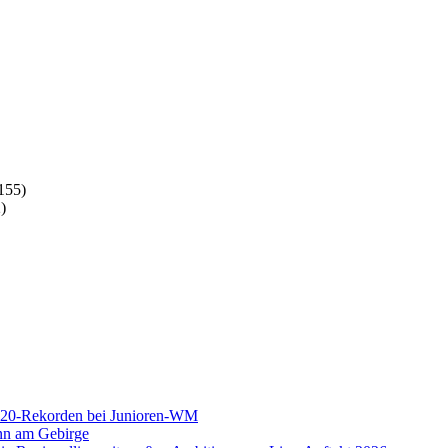
155)
)
U20-Rekorden bei Junioren-WM
nn am Gebirge