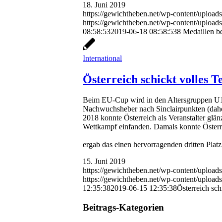
18. Juni 2019
https://gewichtheben.net/wp-content/upload
https://gewichtheben.net/wp-content/upl
08:58:53
2019-06-18 08:58:53
8 Medaillen b
International
Österreich schickt volles
Beim EU-Cup wird in den Altersgruppen U1
Nachwuchsheber nach Sinclairpunkten (daher
2018 konnte Österreich als Veranstalter gl
Wettkampf einfanden. Damals konnte Österr
ergab das einen hervorragenden dritten Plat
15. Juni 2019
https://gewichtheben.net/wp-content/uploa
https://gewichtheben.net/wp-content/upl
12:35:38
2019-06-15 12:35:38
Österreich sc
Beitrags-Kategorien