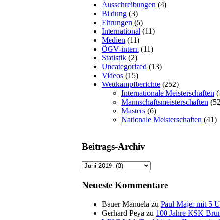
Ausschreibungen
(4)
Bildung
(3)
Ehrungen
(5)
International
(11)
Medien
(11)
ÖGV-intern
(11)
Statistik
(2)
Uncategorized
(13)
Videos
(15)
Wettkampfberichte
(252)
Internationale Meisterschaften
(
Mannschaftsmeisterschaften
(52
Masters
(6)
Nationale Meisterschaften
(41)
Beitrags-Archiv
Beitrags-
Archiv
Neueste Kommentare
Bauer Manuela
zu
Paul Majer mit 5 
Gerhard Peya
zu
100 Jahre KSK Bru